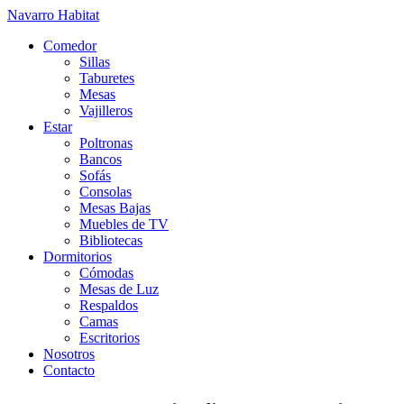
Navarro Habitat
Comedor
Sillas
Taburetes
Mesas
Vajilleros
Estar
Poltronas
Bancos
Sofás
Consolas
Mesas Bajas
Muebles de TV
Bibliotecas
Dormitorios
Cómodas
Mesas de Luz
Respaldos
Camas
Escritorios
Nosotros
Contacto