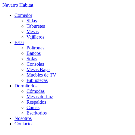
Navarro Habitat
Comedor
Sillas
Taburetes
Mesas
Vajilleros
Estar
Poltronas
Bancos
Sofás
Consolas
Mesas Bajas
Muebles de TV
Bibliotecas
Dormitorios
Cómodas
Mesas de Luz
Respaldos
Camas
Escritorios
Nosotros
Contacto