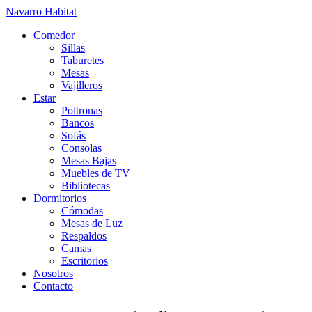
Navarro Habitat
Comedor
Sillas
Taburetes
Mesas
Vajilleros
Estar
Poltronas
Bancos
Sofás
Consolas
Mesas Bajas
Muebles de TV
Bibliotecas
Dormitorios
Cómodas
Mesas de Luz
Respaldos
Camas
Escritorios
Nosotros
Contacto