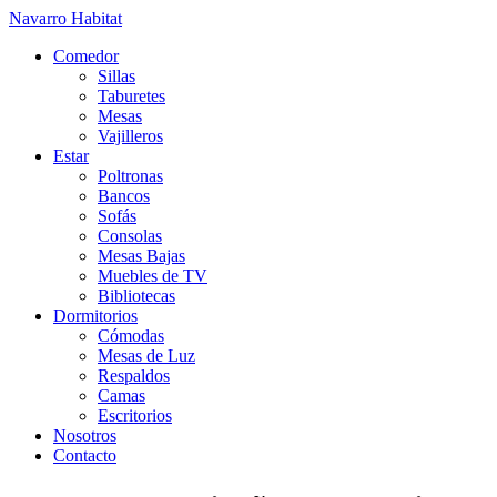
Navarro Habitat
Comedor
Sillas
Taburetes
Mesas
Vajilleros
Estar
Poltronas
Bancos
Sofás
Consolas
Mesas Bajas
Muebles de TV
Bibliotecas
Dormitorios
Cómodas
Mesas de Luz
Respaldos
Camas
Escritorios
Nosotros
Contacto