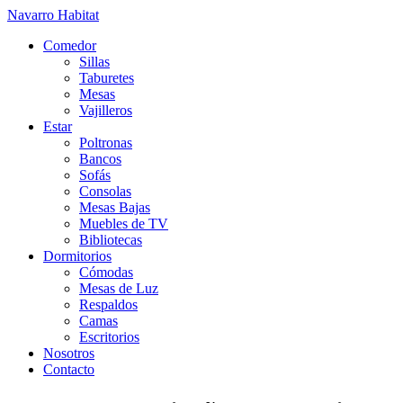
Navarro Habitat
Comedor
Sillas
Taburetes
Mesas
Vajilleros
Estar
Poltronas
Bancos
Sofás
Consolas
Mesas Bajas
Muebles de TV
Bibliotecas
Dormitorios
Cómodas
Mesas de Luz
Respaldos
Camas
Escritorios
Nosotros
Contacto