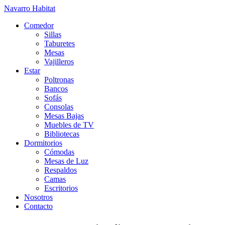
Navarro Habitat
Comedor
Sillas
Taburetes
Mesas
Vajilleros
Estar
Poltronas
Bancos
Sofás
Consolas
Mesas Bajas
Muebles de TV
Bibliotecas
Dormitorios
Cómodas
Mesas de Luz
Respaldos
Camas
Escritorios
Nosotros
Contacto